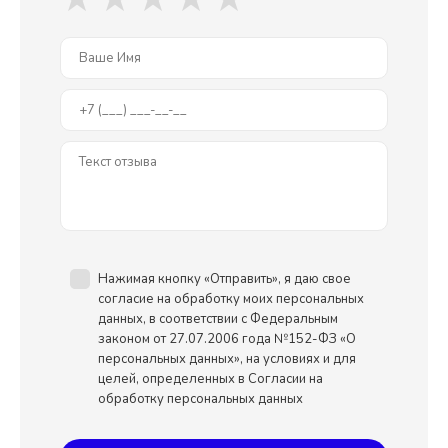
пространственного мышления; - наблюдения; -
воображения; - ответственности; - творческих
способностей; - умения работать самостоятельно и в
команде; - умение планировать свои действия. Результаты
обучения с данными наборами: - навыки конструирования и
программирования без использования компьютера; -
безграничное творчество от комбинации с LEGO наборами;
- использование датчиков по назначению; - умение
критически мыслить; - умение работать самостоятельно, в
паре, в группе; - освоение базовых навыков
алгоритмизации и конструирования; - проектная и
соревновательная деятельность. Уровень образования
дошкольное образование Количество детей 1-2 Материал
Безопасный ABS пластик ООО "Моя Академия" г. Иркутск
Нажимая кнопку «Отправить», я даю свое
учебное оборудование для школ и детских садов
согласие на обработку моих персональных
данных, в соответствии с Федеральным
законом от 27.07.2006 года №152-ФЗ «О
персональных данных», на условиях и для
целей, определенных в Согласии на
обработку персональных данных