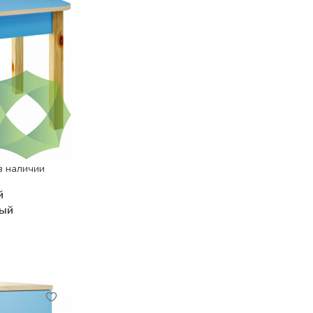
в наличии
й
мый