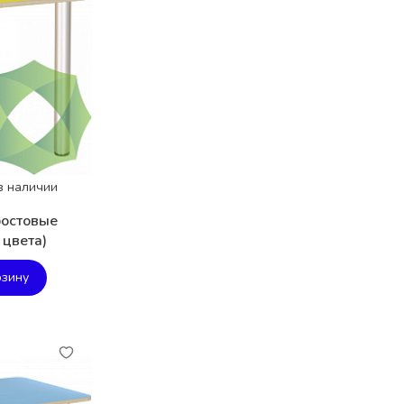
в наличии
ростовые
 цвета)
рзину