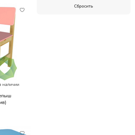
в наличии
репыш
ив)