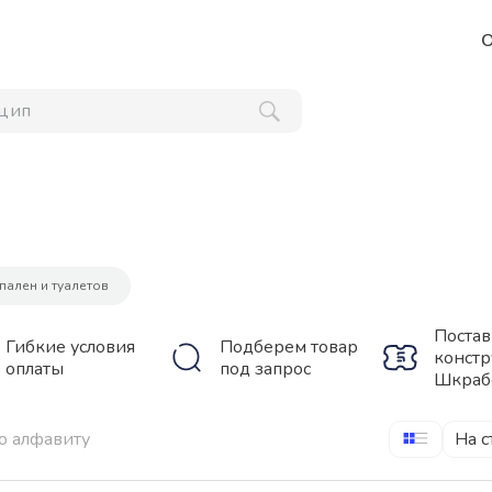
О
ципаль
пален и туалетов
Поста
Гибкие условия
Подберем товар
констр
оплаты
под запрос
Шкраб
о алфавиту
На с