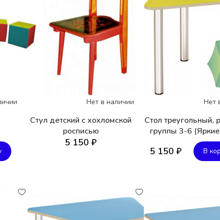
личии
Нет в наличии
Нет 
Стул детский с хохломской
Стол треугольный, 
росписью
группы 3-6 (Яркие
5 150 ₽
5 150 ₽
у
В ко