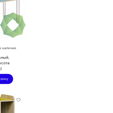
в наличии
ьный,
ысота
)
рзину