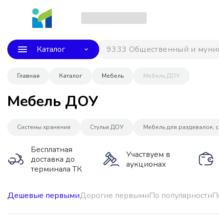
Каталог
9333 Общественный и муни
Главная
Каталог
Мебель
Мебель ДОУ
Мебель ДОУ
Системы хранения
Стулья ДОУ
Мебель для раздевалок, с
Бесплатная
Участвуем в
доставка до
аукционах
терминала ТК
Дешевые первыми
Дорогие первыми
По популярности
П