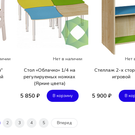
личии
Нет в наличии
Нет 
н"
Стол «Облачко» 1/4 на
Стеллаж 2-х сто
ий
регулируемых ножках
игровой
(Яркие цвета)
5 850 ₽
5 900 ₽
В корзину
В ко
2
3
4
5
Вперед