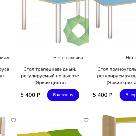
личии
Нет в наличии
Нет 
руса
Стол трапециевидный,
Стол прямоугол
а)
регулируемый по высоте
регулируемая в
(Яркие цвета)
(Яркие цвета
5 400 ₽
5 400 ₽
В корзину
В ко