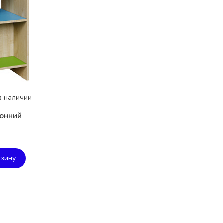
в наличии
ронний
рзину