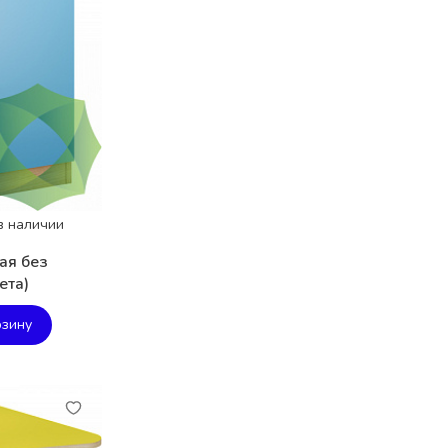
в наличии
ая без
ета)
рзину