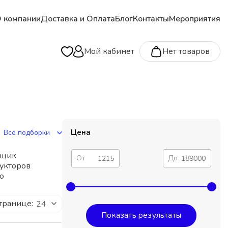
 компании
Доставка и Оплата
Блог
Контакты
Мероприятия
Мой кабинет
Нет товаров
Цена
Все подборки
вщик
От
До
укторов
о
транице:
24