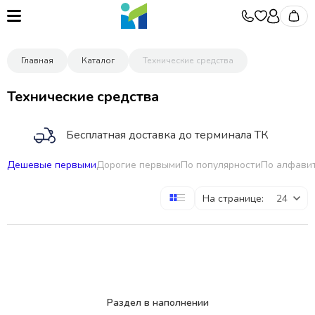
Главная
Каталог
Технические средства
Технические средства
Бесплатная доставка до терминала ТК
Дешевые первыми
Дорогие первыми
По популярности
По алфави
Участвуем в аукционах
На странице:
Гибкие условия оплаты
Подберем товар под запрос
Раздел в наполнении
Поставщик конструкторов Шкрабо