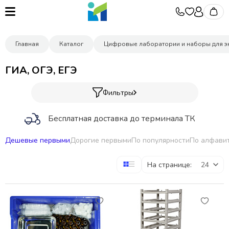
Главная
Каталог
Цифровые лаборатории и наборы для э
ГИА, ОГЭ, ЕГЭ
Фильтры
Бесплатная доставка до терминала ТК
Дешевые первыми
Дорогие первыми
По популярности
По алфави
Участвуем в аукционах
На странице:
Гибкие условия оплаты
Подберем товар под запрос